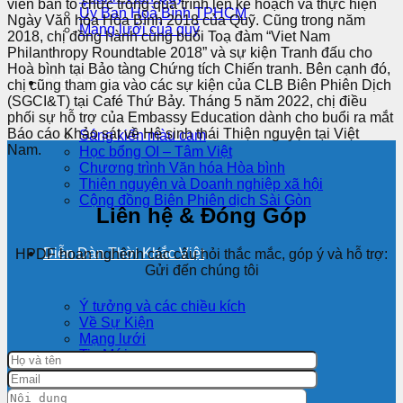
viên ban tổ chức trong quá trình lên kế hoạch và thực hiện
Ủy Ban Hoà Bình TPHCM
Ngày Văn hóa Hòa Bình 2018 của Quỹ. Cũng trong năm
Mạng lưới của quỹ
2018, chị đồng hành cùng buổi Toạ đàm “Viet Nam
Philanthropy Roundtable 2018” và sự kiện Tranh đấu cho
Hoà bình tại Bảo tàng Chứng tích Chiến tranh. Bên cạnh đó,
Các chương trình
chị cũng tham gia vào các sự kiện của CLB Biên Phiên Dịch
(SGCI&T) tại Café Thứ Bảy. Tháng 5 năm 2022, chị điều
phối sự hỗ trợ của Embassy Education dành cho buổi ra mắt
Báo cáo Khảo sát về Hệ sinh thái Thiện nguyện tại Việt
Sáng kiến màu cam
Nam.
Học bổng OI – Tâm Việt
Chương trình Văn hóa Hòa bình
Thiện nguyện và Doanh nghiệp xã hội
Cộng đồng Biên Phiên dịch Sài Gòn
Liên hệ & Đóng Góp
Diễn Đàn Thời Khắc Việt
HPDF hoan nghênh các câu hỏi thắc mắc, góp ý và hỗ trợ:
Gửi đến chúng tôi
Ý tưởng và các chiều kích
Về Sự Kiện
Mạng lưới
Tin Mới
Truyền Thông