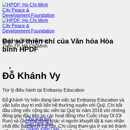
Chuyển
đến
nội
dung
Đại sứ thiện chí của
Văn hóa Hòa
Quỹ Hòa Bình và Phát
Triển TP. Hồ Chí Minh
bình HPDF
Đỗ Khánh Vy
Trợ lý điều hành tại Embassy Education
Đỗ Khánh Vy hiện đang làm việc tại Embassy Education và
Về chúng tôi
vẫn luôn duy trì mối liên hệ thường xuyên với Quỹ. Chị bắt
đầu công việc cộng tác viên tại Quỹ từ năm 2018 với những
đóng góp đầu tiên tại các hoạt động như Cuộc chạy OI (OI
Chủ tịch quỹ
Run) và các hoạt động khác vì người khuyết tật & nạn nhân
Ban lãnh đạo
chất độc da cam ở Củ Chi. Chị cũng tham gia ở vai trò thành
Thành Viên Quỹ