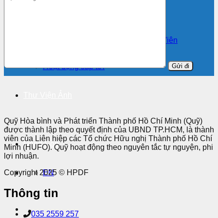
Hoạt Động Của Quỹ
Hoạt Động và Chia Sẻ của Thành Viên
Hoạt động vừa qua
Hoạt động nổi bật
Hoạt động sắp tới
Thư Viện Ảnh
Quỹ Hòa bình và Phát triển Thành phố Hồ Chí Minh (Quỹ)
được thành lập theo quyết định của UBND TP.HCM, là thành
viên của Liên hiệp các Tổ chức Hữu nghị Thành phố Hồ Chí
Đóng Góp
Minh (HUFO). Quỹ hoạt động theo nguyên tắc tự nguyện, phi
lợi nhuận.
Copyright 2025 © HPDF
EN
Thông tin
035 2559 257