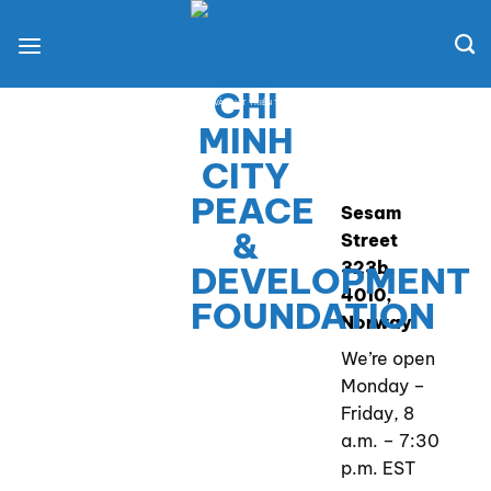
Chuyển
đến
nội
dung
QUỸ HÒA BÌNH VÀ PHÁT TRIỂN TP. HỒ CHÍ MINH
Sesam
Street
323b,
4010,
Norway
We’re open
Monday –
Friday, 8
a.m. – 7:30
p.m. EST