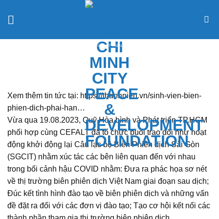
Chuyển
đến
nội
dung
QUỸ HÒA BÌNH VÀ PHÁT TRIỂN TP. HỒ CHÍ MINH
Xem thêm tin tức tại: https://thanhnien.vn/sinh-vien-bien-
phien-dich-phai-han…
Vừa qua 19.08.2023, Quỹ Hòa bình và Phát triển TP.HCM
phối hợp cùng CEFALT đã tổ chức buổi trao đổi như hoạt
động khởi động lại Câu lạc bộ Biên Phiên dịch Sài Gòn
(SGCIT) nhằm xúc tác các bên liên quan đến với nhau
trong bối cảnh hậu COVID nhằm: Đưa ra phác họa sơ nét
về thị trường biên phiên dịch Việt Nam giai đoạn sau dịch;
Đúc kết tình hình đào tạo về biên phiên dịch và những vấn
đề đặt ra đối với các đơn vị đào tạo; Tạo cơ hội kết nối các
thành phần tham gia thị trường biên phiên dịch.