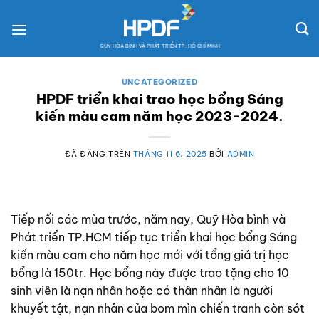
Chuyển
đến
nội
QUỸ HÒA BÌNH VÀ PHÁT TRIỂN TP. HỒ CHÍ MINH
dung
UNCATEGORIZED
HPDF triển khai trao học bổng Sáng
kiến màu cam năm học 2023-2024.
ĐÃ ĐĂNG TRÊN
THÁNG 11 6, 2025
BỞI
ADMIN
Tiếp nối các mùa trước, năm nay, Quỹ Hòa bình và
Phát triển TP.HCM tiếp tục triển khai học bổng Sáng
kiến màu cam cho năm học mới với tổng giá trị học
bổng là 150tr. Học bổng này được trao tặng cho 10
sinh viên là nạn nhân hoặc có thân nhân là người
khuyết tật, nạn nhân của bom mìn chiến tranh còn sót