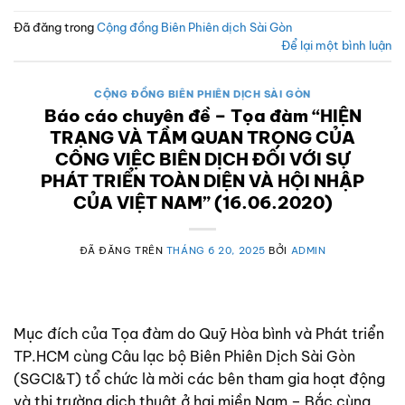
Đã đăng trong
Cộng đồng Biên Phiên dịch Sài Gòn
Để lại một bình luận
CỘNG ĐỒNG BIÊN PHIÊN DỊCH SÀI GÒN
Báo cáo chuyên đề – Tọa đàm “HIỆN
TRẠNG VÀ TẦM QUAN TRỌNG CỦA
CÔNG VIỆC BIÊN DỊCH ĐỐI VỚI SỰ
PHÁT TRIỂN TOÀN DIỆN VÀ HỘI NHẬP
CỦA VIỆT NAM” (16.06.2020)
ĐÃ ĐĂNG TRÊN
THÁNG 6 20, 2025
BỞI
ADMIN
Mục đích của Tọa đàm do Quỹ Hòa bình và Phát triển
TP.HCM cùng Câu lạc bộ Biên Phiên Dịch Sài Gòn
(SGCI&T) tổ chức là mời các bên tham gia hoạt động
và thị trường dịch thuật ở hai miền Nam – Bắc cùng