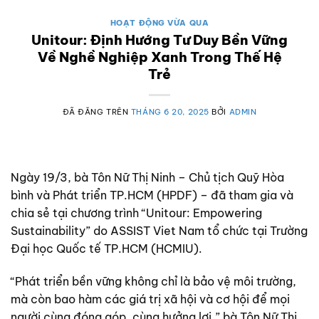
HOẠT ĐỘNG VỪA QUA
Unitour: Định Hướng Tư Duy Bền Vững
Về Nghề Nghiệp Xanh Trong Thế Hệ
Trẻ
ĐÃ ĐĂNG TRÊN
THÁNG 6 20, 2025
BỞI
ADMIN
Ngày 19/3, bà Tôn Nữ Thị Ninh – Chủ tịch Quỹ Hòa
bình và Phát triển TP.HCM (HPDF) – đã tham gia và
chia sẻ tại chương trình “Unitour: Empowering
Sustainability” do ASSIST Viet Nam tổ chức tại Trường
Đại học Quốc tế TP.HCM (HCMIU).
“Phát triển bền vững không chỉ là bảo vệ môi trường,
mà còn bao hàm các giá trị xã hội và cơ hội để mọi
người cùng đóng góp, cùng hưởng lợi,” bà Tôn Nữ Thị