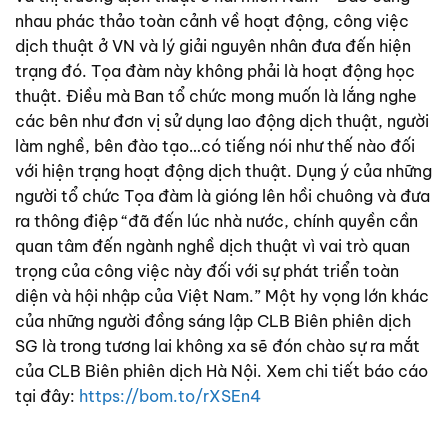
nhau phác thảo toàn cảnh về hoạt động, công việc
dịch thuật ở VN và lý giải nguyên nhân đưa đến hiện
trạng đó. Tọa đàm này không phải là hoạt động học
thuật. Điều mà Ban tổ chức mong muốn là lắng nghe
các bên như đơn vị sử dụng lao động dịch thuật, người
làm nghề, bên đào tạo…có tiếng nói như thế nào đối
với hiện trạng hoạt động dịch thuật. Dụng ý của những
người tổ chức Tọa đàm là gióng lên hồi chuông và đưa
ra thông điệp “đã đến lúc nhà nước, chính quyền cần
quan tâm đến ngành nghề dịch thuật vì vai trò quan
trọng của công việc này đối với sự phát triển toàn
diện và hội nhập của Việt Nam.” Một hy vọng lớn khác
của những người đồng sáng lập CLB Biên phiên dịch
SG là trong tương lai không xa sẽ đón chào sự ra mắt
của CLB Biên phiên dịch Hà Nội. Xem chi tiết báo cáo
tại đây:
https://bom.to/rXSEn4