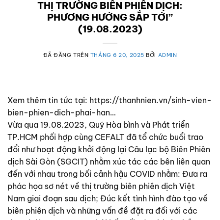
THỊ TRƯỜNG BIÊN PHIÊN DỊCH:
PHƯƠNG HƯỚNG SẮP TỚI”
(19.08.2023)
ĐÃ ĐĂNG TRÊN
THÁNG 6 20, 2025
BỞI
ADMIN
Xem thêm tin tức tại: https://thanhnien.vn/sinh-vien-
bien-phien-dich-phai-han…
Vừa qua 19.08.2023, Quỹ Hòa bình và Phát triển
TP.HCM phối hợp cùng CEFALT đã tổ chức buổi trao
đổi như hoạt động khởi động lại Câu lạc bộ Biên Phiên
dịch Sài Gòn (SGCIT) nhằm xúc tác các bên liên quan
đến với nhau trong bối cảnh hậu COVID nhằm: Đưa ra
phác họa sơ nét về thị trường biên phiên dịch Việt
Nam giai đoạn sau dịch; Đúc kết tình hình đào tạo về
biên phiên dịch và những vấn đề đặt ra đối với các